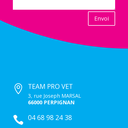
Envoi
TEAM PRO VET

3, rue Joseph MARSAL
66000 PERPIGNAN
04 68 98 24 38
